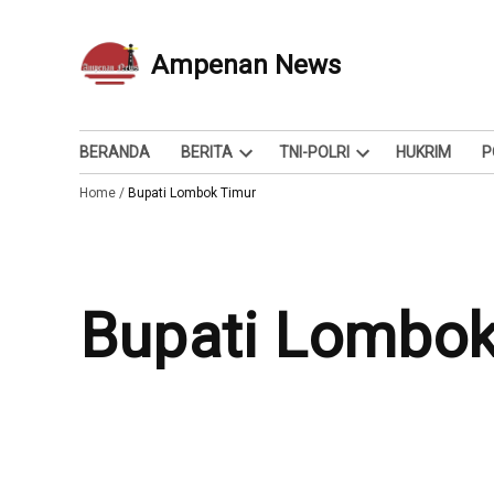
Skip
to
Ampenan News
Berita dan Info
content
BERANDA
BERITA
TNI-POLRI
HUKRIM
P
Open
Open
Home
/
Bupati Lombok Timur
dropdown
dropdown
menu
menu
Bupati Lombo