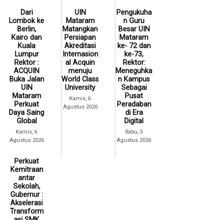
Dari
UIN
Pengukuha
Lombok ke
Mataram
n Guru
Berlin,
Matangkan
Besar UIN
Kairo dan
Persiapan
Mataram
Kuala
Akreditasi
ke- 72 dan
Lumpur
Internasion
ke-73,
Rektor :
al Acquin
Rektor:
ACQUIN
menuju
Meneguhka
Buka Jalan
World Class
n Kampus
UIN
University
Sebagai
Mataram
Pusat
Kamis, 6
Perkuat
Peradaban
Agustus 2026
Daya Saing
di Era
Global
Digital
Kamis, 6
Rabu, 5
Agustus 2026
Agustus 2026
Perkuat
Kemitraan
antar
Sekolah,
Gubernur :
Akselerasi
Transform
asi SMK