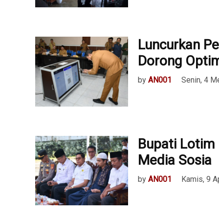
Luncurkan Pe
Dorong Optim
by
AN001
Senin, 4 M
Bupati Lotim
Media Sosia
by
AN001
Kamis, 9 A