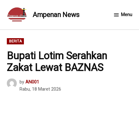
Skip
to
Ampenan News
Menu
content
POSTED
BERITA
IN
Bupati Lotim Serahkan
Zakat Lewat BAZNAS
by
AN001
Rabu, 18 Maret 2026