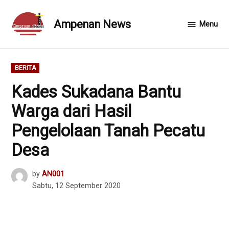
Skip
to
Ampenan News
Menu
content
POSTED
BERITA
IN
Kades Sukadana Bantu
Warga dari Hasil
Pengelolaan Tanah Pecatu
Desa
by
AN001
Sabtu, 12 September 2020