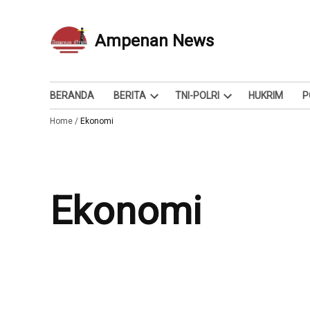
Skip
to
Ampenan News
Berita dan Info
content
BERANDA
BERITA
TNI-POLRI
HUKRIM
P
Open
Open
Home
/
Ekonomi
dropdown
dropdown
menu
menu
Ekonomi