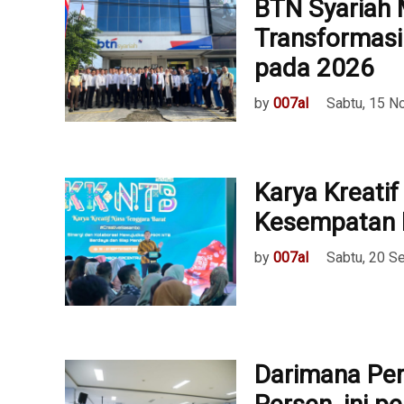
BTN Syariah 
Transformasi
pada 2026
by
007al
Sabtu, 15 
Karya Kreatif
Kesempatan 
by
007al
Sabtu, 20 S
Darimana Pe