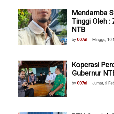
Mendamba Sej
Tinggi Oleh :
NTB
by
007al
Minggu, 10 
Koperasi Per
Gubernur NT
by
007al
Jumat, 6 Fe