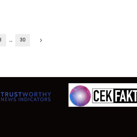
3
…
30