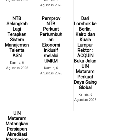
Agustus 2026
NTB
Pemprov
Dari
Selangkah
NTB
Lombok ke
Lagi
Perkuat
Berlin,
Terapkan
Pertumbuh
Kairo dan
Sistem
an
Kuala
Manajemen
Ekonomi
Lumpur
Talenta
Inklusif
Rektor :
ASN
melalui
ACQUIN
UMKM
Buka Jalan
Kamis, 6
UIN
Agustus 2026
Kamis, 6
Mataram
Agustus 2026
Perkuat
Daya Saing
Global
Kamis, 6
Agustus 2026
UIN
Mataram
Matangkan
Persiapan
Akreditasi
Internasion