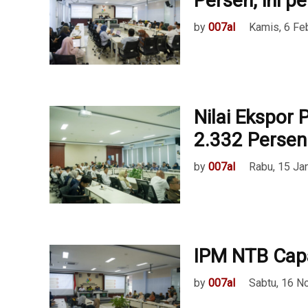
Persen, ini p
by
007al
Kamis, 6 Fe
Nilai Ekspor
2.332 Persen
by
007al
Rabu, 15 Ja
IPM NTB Capa
by
007al
Sabtu, 16 