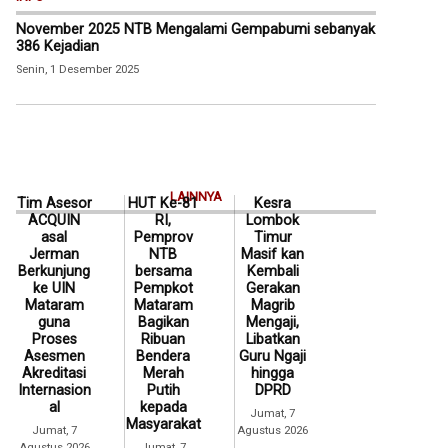
November 2025 NTB Mengalami Gempabumi sebanyak
386 Kejadian
Senin, 1 Desember 2025
LAINNYA
Tim Asesor
HUT Ke-81
Kesra
ACQUIN
RI,
Lombok
asal
Pemprov
Timur
Jerman
NTB
Masif kan
Berkunjung
bersama
Kembali
ke UIN
Pempkot
Gerakan
Mataram
Mataram
Magrib
guna
Bagikan
Mengaji,
Proses
Ribuan
Libatkan
Asesmen
Bendera
Guru Ngaji
Akreditasi
Merah
hingga
Internasion
Putih
DPRD
al
kepada
Jumat, 7
Masyarakat
Jumat, 7
Agustus 2026
Agustus 2026
Jumat, 7