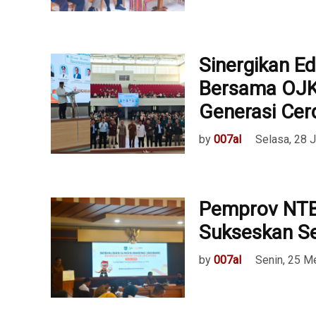
Sinergikan Ed
Bersama OJK
Generasi Cerd
by
007al
Selasa, 28 J
Pemprov NTB
Sukseskan S
by
007al
Senin, 25 M