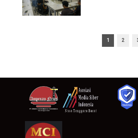
Paginasi
1
2
pos