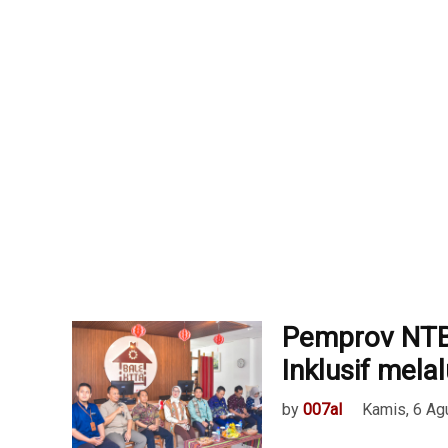
Pemprov NTB
Inklusif mel
by
007al
Kamis, 6 Ag