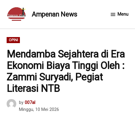
Skip
to
Ampenan News
Menu
content
POSTED
OPINI
IN
Mendamba Sejahtera di Era
Ekonomi Biaya Tinggi Oleh :
Zammi Suryadi, Pegiat
Literasi NTB
by
007al
Minggu, 10 Mei 2026