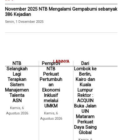
November 2025 NTB Mengalami Gempabumi sebanyak
386 Kejadian
Senin, 1 Desember 2025
LAINNYA
NTB
Pemprov
Dari
Selangkah
NTB
Lombok ke
Lagi
Perkuat
Berlin,
Terapkan
Pertumbuh
Kairo dan
Sistem
an
Kuala
Manajemen
Ekonomi
Lumpur
Talenta
Inklusif
Rektor :
ASN
melalui
ACQUIN
UMKM
Buka Jalan
Kamis, 6
UIN
Agustus 2026
Kamis, 6
Mataram
Agustus 2026
Perkuat
Daya Saing
Global
Kamis, 6