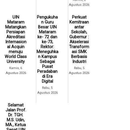
Agustus 2026
UIN
Pengukuha
Perkuat
Mataram
n Guru
Kemitraan
Matangkan
Besar UIN
antar
Persiapan
Mataram
Sekolah,
Akreditasi
ke- 72 dan
Gubernur :
Internasion
ke-73,
Akselerasi
al Acquin
Rektor:
Transform
menuju
Meneguhka
asi SMK
World Class
n Kampus
Berbasis
University
Sebagai
Industri
Pusat
Kamis, 6
Rabu, 5
Peradaban
Agustus 2026
Agustus 2026
di Era
Digital
Rabu, 5
Agustus 2026
Selamat
Jalan Prof.
Dr. TGH.
M.S. Udin,
MA., Ketua
Senat UIN