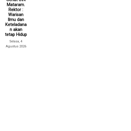
Mataram.
Rektor :
Warisan
Ilmu dan
Keteladana
n akan
tetap Hidup
Selasa, 4
Agustus 2026