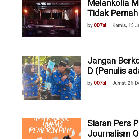
Melankolia M
Tidak Pernah 
by
007al
Kamis, 15 J
Jangan Berko
D (Penulis ad
by
007al
Jumat, 26 
Siaran Pers 
Journalism Ol