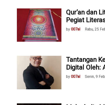
Qur’an dan Li
Pegiat Literas
by
007al
Rabu, 25 Fe
Tantangan Ke
Digital Oleh:
by
007al
Senin, 9 Feb