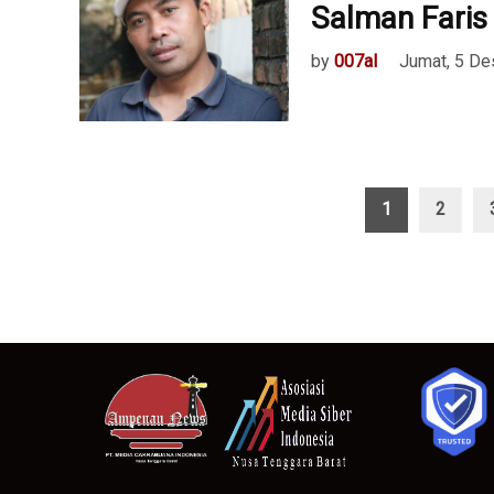
Salman Faris
by
007al
Jumat, 5 D
Paginasi
1
2
pos