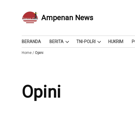
Skip
to
Ampenan News
Berita dan Info
content
BERANDA
BERITA
TNI-POLRI
HUKRIM
P
Open
Open
Home
/
Opini
dropdown
dropdown
menu
menu
Opini