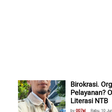
Birokrasi. Or
Pelayanan? O
Literasi NTB
by
007al
Rabu, 10 Ju