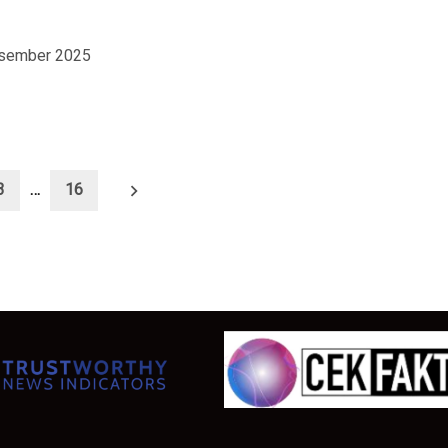
esember 2025
3
…
16