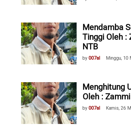
Mendamba Sej
Tinggi Oleh :
NTB
by
007al
Minggu, 10 
Menghitung U
Oleh : Zammi 
by
007al
Kamis, 26 M