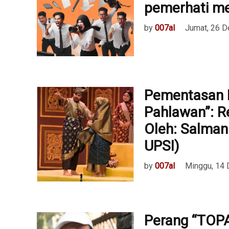
pemerhati me
by
007al
Jumat, 26 
Pementasan 
Pahlawan”: Re
Oleh: Salman
UPSI)
by
007al
Minggu, 14
Perang “TOP