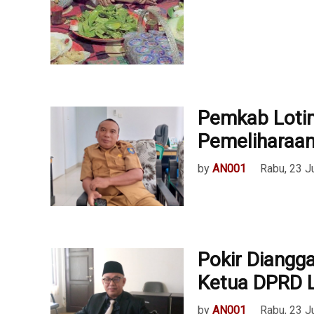
Pemkab Lotim
Pemeliharaan
by
AN001
Rabu, 23 J
Pokir Diangga
Ketua DPRD 
by
AN001
Rabu, 23 J