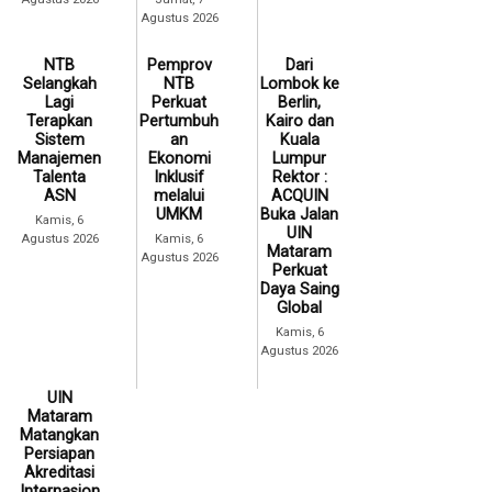
Agustus 2026
NTB
Pemprov
Dari
Selangkah
NTB
Lombok ke
Lagi
Perkuat
Berlin,
Terapkan
Pertumbuh
Kairo dan
Sistem
an
Kuala
Manajemen
Ekonomi
Lumpur
Talenta
Inklusif
Rektor :
ASN
melalui
ACQUIN
UMKM
Buka Jalan
Kamis, 6
UIN
Agustus 2026
Kamis, 6
Mataram
Agustus 2026
Perkuat
Daya Saing
Global
Kamis, 6
Agustus 2026
UIN
Mataram
Matangkan
Persiapan
Akreditasi
Internasion