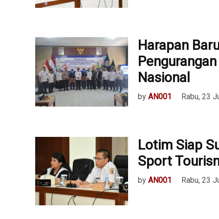
Harapan Baru
Pengurangan 
Nasional
by
AN001
Rabu, 23 J
Lotim Siap S
Sport Touris
by
AN001
Rabu, 23 J