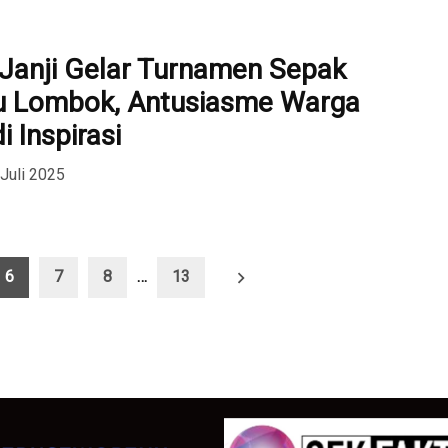
 Janji Gelar Turnamen Sepak
au Lombok, Antusiasme Warga
 Inspirasi
 Juli 2025
6
7
8
…
13