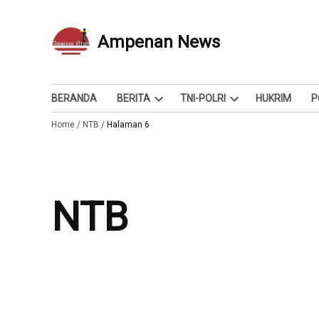
Skip
to
Ampenan News
Berita dan Info
content
BERANDA
BERITA
TNI-POLRI
HUKRIM
P
Open
Open
Home
/
NTB
/
Halaman 6
dropdown
dropdown
menu
menu
NTB