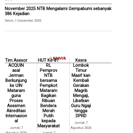
November 2025 NTB Mengalami Gempabumi sebanyak
386 Kejadian
Senin, 1 Desember 2025
LAINNYA
Tim Asesor
HUT Ke-81
Kesra
ACQUIN
RI,
Lombok
asal
Pemprov
Timur
Jerman
NTB
Masif kan
Berkunjung
bersama
Kembali
ke UIN
Pempkot
Gerakan
Mataram
Mataram
Magrib
guna
Bagikan
Mengaji,
Proses
Ribuan
Libatkan
Asesmen
Bendera
Guru Ngaji
Akreditasi
Merah
hingga
Internasion
Putih
DPRD
al
kepada
Jumat, 7
Masyarakat
Jumat, 7
Agustus 2026
Agustus 2026
Jumat, 7