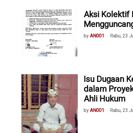
Aksi Kolektif
Mengguncang 
by
AN001
Rabu, 23 J
Isu Dugaan K
dalam Proyek
Ahli Hukum
by
AN001
Rabu, 23 J