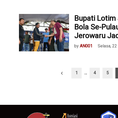
Bupati Lotim
Bola Se-Pul
Jerowaru Jadi
by
AN001
Selasa, 22
Paginasi
1
…
4
5
pos