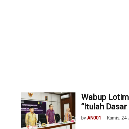
Wabup Lotim 
“Itulah Dasar
by
AN001
Kamis, 24 