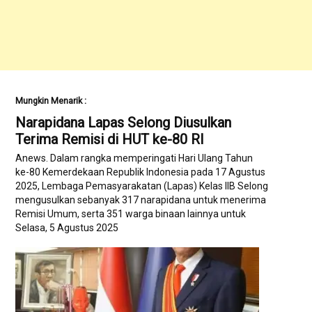
Mungkin Menarik :
Narapidana Lapas Selong Diusulkan
Terima Remisi di HUT ke-80 RI
Anews. Dalam rangka memperingati Hari Ulang Tahun
ke-80 Kemerdekaan Republik Indonesia pada 17 Agustus
2025, Lembaga Pemasyarakatan (Lapas) Kelas IIB Selong
mengusulkan sebanyak 317 narapidana untuk menerima
Remisi Umum, serta 351 warga binaan lainnya untuk
mendapatkan Remisi Dasawarsa. ‎ Hal tersebut
Selasa, 5 Agustus 2025
disampaikan oleh Kepala Lapas Kelas IIB Selong, Ahmad
Sihabudin,…