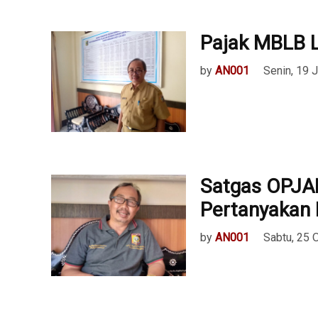
Pajak MBLB L
by
AN001
Senin, 19 
Satgas OPJA
Pertanyakan 
by
AN001
Sabtu, 25 