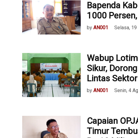
Bapenda Kab 
1000 Persen,
by
AN001
Selasa, 19
Wabup Lotim 
Sikur, Dorong
Lintas Sektor
by
AN001
Senin, 4 A
Capaian OPJ
Timur Tembus