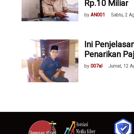
Rp.10 Miliar
by
AN001
Sabtu, 2 A
Ini Penjelasa
Penarikan P
by
007al
Jumat, 12 A