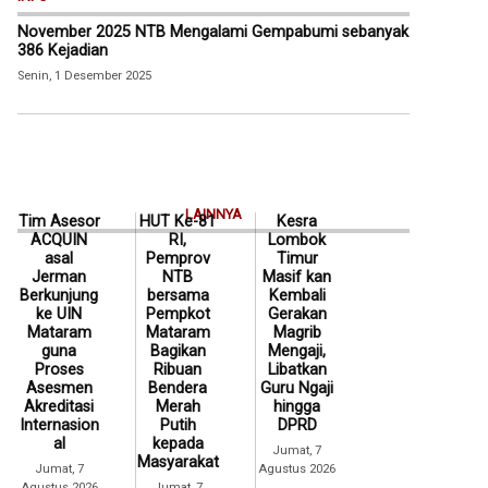
November 2025 NTB Mengalami Gempabumi sebanyak
386 Kejadian
Senin, 1 Desember 2025
LAINNYA
Tim Asesor
HUT Ke-81
Kesra
ACQUIN
RI,
Lombok
asal
Pemprov
Timur
Jerman
NTB
Masif kan
Berkunjung
bersama
Kembali
ke UIN
Pempkot
Gerakan
Mataram
Mataram
Magrib
guna
Bagikan
Mengaji,
Proses
Ribuan
Libatkan
Asesmen
Bendera
Guru Ngaji
Akreditasi
Merah
hingga
Internasion
Putih
DPRD
al
kepada
Jumat, 7
Masyarakat
Jumat, 7
Agustus 2026
Agustus 2026
Jumat, 7