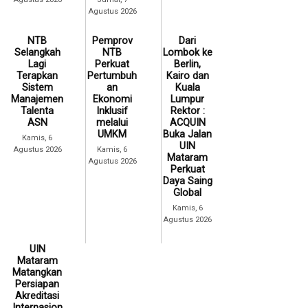
Agustus 2026
NTB
Pemprov
Dari
Selangkah
NTB
Lombok ke
Lagi
Perkuat
Berlin,
Terapkan
Pertumbuh
Kairo dan
Sistem
an
Kuala
Manajemen
Ekonomi
Lumpur
Talenta
Inklusif
Rektor :
ASN
melalui
ACQUIN
UMKM
Buka Jalan
Kamis, 6
UIN
Agustus 2026
Kamis, 6
Mataram
Agustus 2026
Perkuat
Daya Saing
Global
Kamis, 6
Agustus 2026
UIN
Mataram
Matangkan
Persiapan
Akreditasi
Internasion