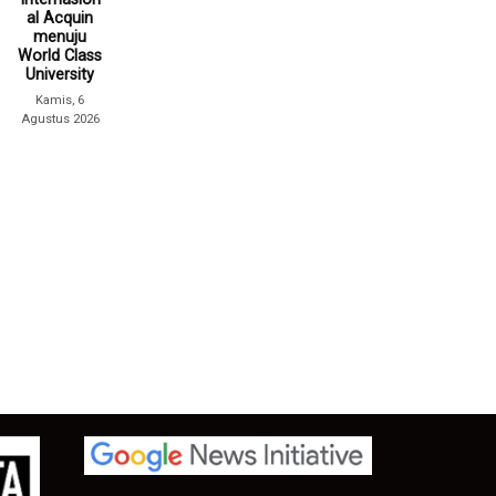
al Acquin
menuju
World Class
University
Kamis, 6
Agustus 2026