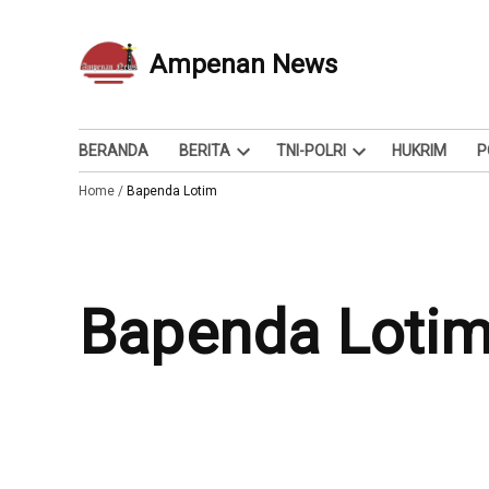
Skip
to
Ampenan News
Berita dan Info
content
BERANDA
BERITA
TNI-POLRI
HUKRIM
P
Open
Open
Home
/
Bapenda Lotim
dropdown
dropdown
menu
menu
Bapenda Loti