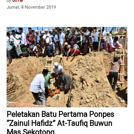
by
007al
Jumat, 8 November 2019
Peletakan Batu Pertama Ponpes
“Zainul Hafidz” At-Taufiq Buwun
Mas Sekotong