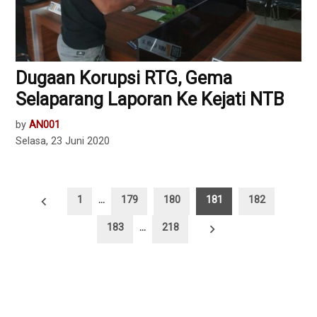
Dugaan Korupsi RTG, Gema
Selaparang Laporan Ke Kejati NTB
by
AN001
Selasa, 23 Juni 2020
Paginasi
1
…
179
180
181
182
pos
183
…
218