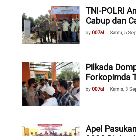
TNI-POLRI A
Cabup dan C
by
007al
Sabtu, 5 Se
Pilkada Domp
Forkopimda 
by
007al
Kamis, 3 S
Apel Pasukan