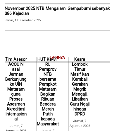
November 2025 NTB Mengalami Gempabumi sebanyak
386 Kejadian
Senin, 1 Desember 2025
LAINNYA
Tim Asesor
HUT Ke-81
Kesra
ACQUIN
RI,
Lombok
asal
Pemprov
Timur
Jerman
NTB
Masif kan
Berkunjung
bersama
Kembali
ke UIN
Pempkot
Gerakan
Mataram
Mataram
Magrib
guna
Bagikan
Mengaji,
Proses
Ribuan
Libatkan
Asesmen
Bendera
Guru Ngaji
Akreditasi
Merah
hingga
Internasion
Putih
DPRD
al
kepada
Jumat, 7
Masyarakat
Jumat, 7
Agustus 2026
Agustus 2026
Jumat, 7