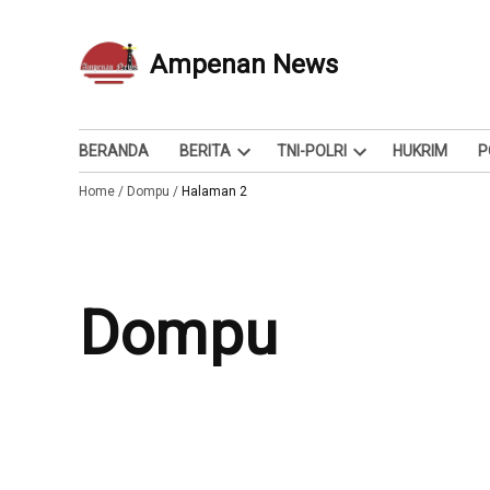
Skip
to
Ampenan News
Berita dan Info
content
BERANDA
BERITA
TNI-POLRI
HUKRIM
P
Open
Open
Home
/
Dompu
/
Halaman 2
dropdown
dropdown
menu
menu
Dompu