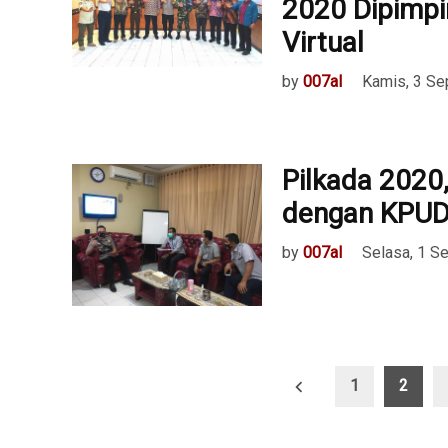
2020 Dipimpi
Virtual
by
007al
Kamis, 3 S
Pilkada 2020
dengan KPU
by
007al
Selasa, 1 S
Paginasi
1
2
pos