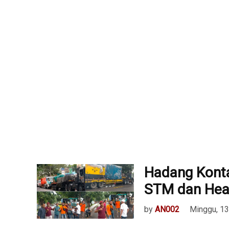
Hadang Kont
STM dan Hea
by
AN002
Minggu, 1