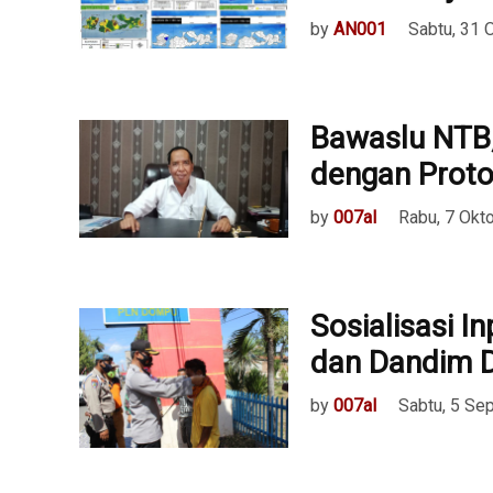
by
AN001
Sabtu, 31 
Bawaslu NTB,
dengan Proto
by
007al
Rabu, 7 Okt
Sosialisasi I
dan Dandim 
by
007al
Sabtu, 5 Se