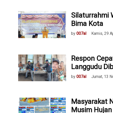
Silaturrahmi
Bima Kota
by
007al
Kamis, 29 A
Respon Cepat
Langgudu Di
by
007al
Jumat, 13 
Masyarakat N
Musim Hujan