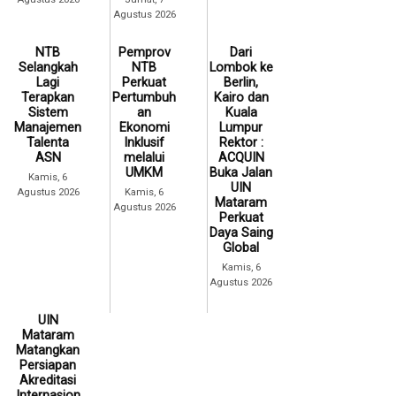
Agustus 2026
NTB
Pemprov
Dari
Selangkah
NTB
Lombok ke
Lagi
Perkuat
Berlin,
Terapkan
Pertumbuh
Kairo dan
Sistem
an
Kuala
Manajemen
Ekonomi
Lumpur
Talenta
Inklusif
Rektor :
ASN
melalui
ACQUIN
UMKM
Buka Jalan
Kamis, 6
UIN
Agustus 2026
Kamis, 6
Mataram
Agustus 2026
Perkuat
Daya Saing
Global
Kamis, 6
Agustus 2026
UIN
Mataram
Matangkan
Persiapan
Akreditasi
Internasion