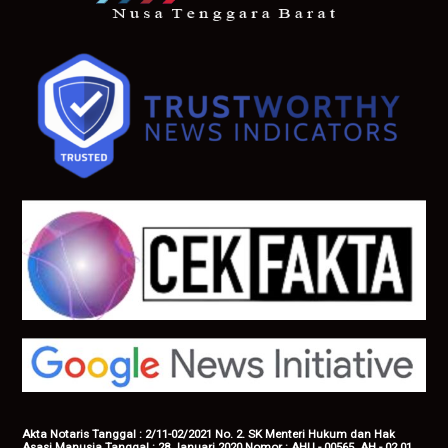
Akta Notaris Tanggal : 2/11-02/2021 No. 2. SK Menteri Hukum dan Hak
Asasi Manusia Tanggal : 28 Januari 2020 Nomor : AHU - 00565. AH - 02.01,