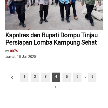
Kapolres dan Bupati Dompu Tinjau
Persiapan Lomba Kampung Sehat
by
007al
Jumat, 10 Juli 2020
Paginasi
1
2
3
4
5
6
…
9
pos