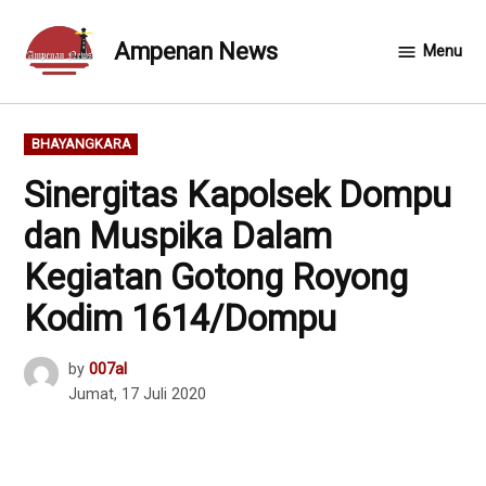
Skip
to
Ampenan News
Menu
content
POSTED
BHAYANGKARA
IN
Sinergitas Kapolsek Dompu
dan Muspika Dalam
Kegiatan Gotong Royong
Kodim 1614/Dompu
by
007al
Jumat, 17 Juli 2020