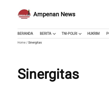
Skip
to
Ampenan News
Berita dan Info
content
BERANDA
BERITA
TNI-POLRI
HUKRIM
P
Open
Open
Home
/
Sinergitas
dropdown
dropdown
menu
menu
Sinergitas