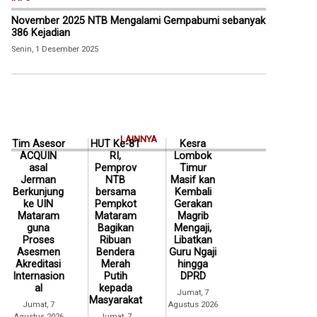
November 2025 NTB Mengalami Gempabumi sebanyak
386 Kejadian
Senin, 1 Desember 2025
LAINNYA
Tim Asesor
HUT Ke-81
Kesra
ACQUIN
RI,
Lombok
asal
Pemprov
Timur
Jerman
NTB
Masif kan
Berkunjung
bersama
Kembali
ke UIN
Pempkot
Gerakan
Mataram
Mataram
Magrib
guna
Bagikan
Mengaji,
Proses
Ribuan
Libatkan
Asesmen
Bendera
Guru Ngaji
Akreditasi
Merah
hingga
Internasion
Putih
DPRD
al
kepada
Jumat, 7
Masyarakat
Jumat, 7
Agustus 2026
Agustus 2026
Jumat, 7