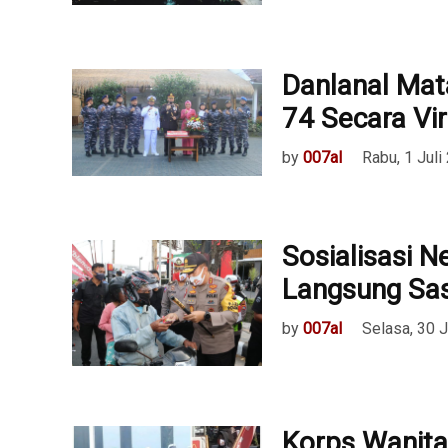
Danlanal Mat
74 Secara Vir
by
007al
Rabu, 1 Juli
Sosialisasi N
Langsung Sas
by
007al
Selasa, 30 
Korps Wanita