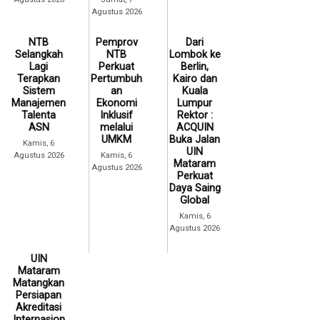
Agustus 2026
NTB
Pemprov
Dari
Selangkah
NTB
Lombok ke
Lagi
Perkuat
Berlin,
Terapkan
Pertumbuh
Kairo dan
Sistem
an
Kuala
Manajemen
Ekonomi
Lumpur
Talenta
Inklusif
Rektor :
ASN
melalui
ACQUIN
UMKM
Buka Jalan
Kamis, 6
UIN
Agustus 2026
Kamis, 6
Mataram
Agustus 2026
Perkuat
Daya Saing
Global
Kamis, 6
Agustus 2026
UIN
Mataram
Matangkan
Persiapan
Akreditasi
Internasion