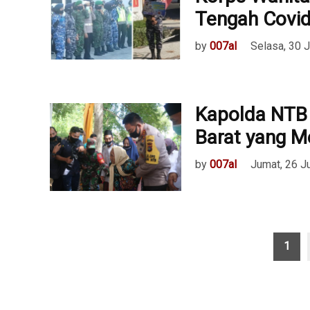
Tengah Covi
by
007al
Selasa, 30 
Kapolda NTB 
Barat yang 
by
007al
Jumat, 26 J
Paginasi
1
pos