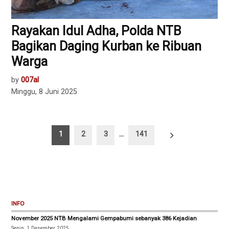
Rayakan Idul Adha, Polda NTB
Bagikan Daging Kurban ke Ribuan
Warga
by
007al
Minggu, 8 Juni 2025
Paginasi
1
2
3
…
141
pos
INFO
November 2025 NTB Mengalami Gempabumi sebanyak 386 Kejadian
Senin, 1 Desember 2025