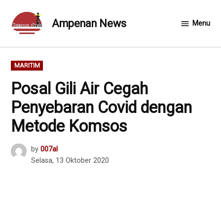
Skip
to
Ampenan News
Menu
content
POSTED
MARITIM
IN
Posal Gili Air Cegah
Penyebaran Covid dengan
Metode Komsos
by
007al
Selasa, 13 Oktober 2020