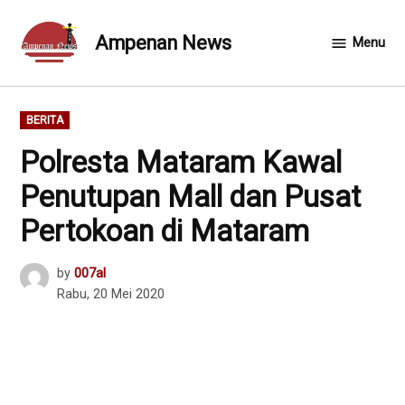
Skip
to
Ampenan News
Menu
content
POSTED
BERITA
IN
Polresta Mataram Kawal
Penutupan Mall dan Pusat
Pertokoan di Mataram
by
007al
Rabu, 20 Mei 2020