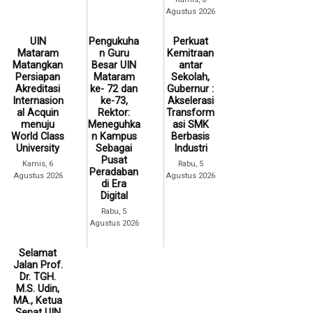
Agustus 2026
UIN
Pengukuha
Perkuat
Mataram
n Guru
Kemitraan
Matangkan
Besar UIN
antar
Persiapan
Mataram
Sekolah,
Akreditasi
ke- 72 dan
Gubernur :
Internasion
ke-73,
Akselerasi
al Acquin
Rektor:
Transform
menuju
Meneguhka
asi SMK
World Class
n Kampus
Berbasis
University
Sebagai
Industri
Pusat
Kamis, 6
Rabu, 5
Peradaban
Agustus 2026
Agustus 2026
di Era
Digital
Rabu, 5
Agustus 2026
Selamat
Jalan Prof.
Dr. TGH.
M.S. Udin,
MA., Ketua
Senat UIN