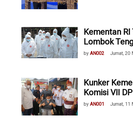
Kementan RI 
Lombok Ten
by
AN002
Jumat, 20
Kunker Kemen
Komisi VII DP
by
AN001
Jumat, 11 