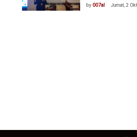
by
007al
Jumat, 2 Ok