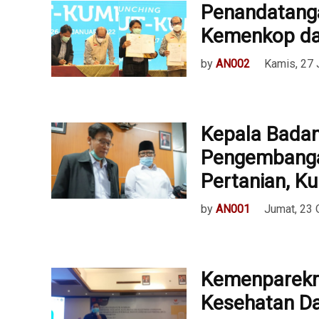
Penandatang
Kemenkop da
by
AN002
Kamis, 27 
Kepala Badan
Pengembanga
Pertanian, Ku
by
AN001
Jumat, 23 
Kemenparekraf
Kesehatan D