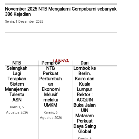
November 2025 NTB Mengalami Gempabumi sebanyak
386 Kejadian
Senin, 1 Desember 2025
LAINNYA
NTB
Pemprov
Dari
Selangkah
NTB
Lombok ke
Lagi
Perkuat
Berlin,
Terapkan
Pertumbuh
Kairo dan
Sistem
an
Kuala
Manajemen
Ekonomi
Lumpur
Talenta
Inklusif
Rektor :
ASN
melalui
ACQUIN
UMKM
Buka Jalan
Kamis, 6
UIN
Agustus 2026
Kamis, 6
Mataram
Agustus 2026
Perkuat
Daya Saing
Global
Kamis, 6