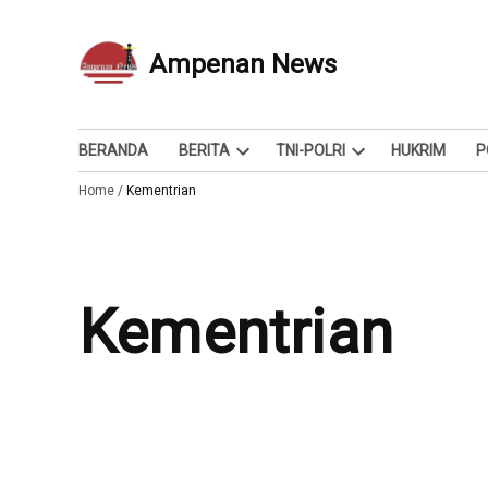
Skip
to
Ampenan News
Berita dan Info
content
BERANDA
BERITA
TNI-POLRI
HUKRIM
P
Open
Open
Home
/
Kementrian
dropdown
dropdown
menu
menu
Kementrian