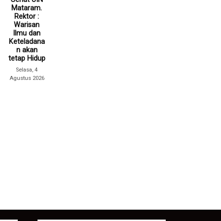
Mataram.
Rektor :
Warisan
Ilmu dan
Keteladana
n akan
tetap Hidup
Selasa, 4
Agustus 2026