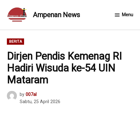
Skip
to
Ampenan News
Menu
content
POSTED
BERITA
IN
Dirjen Pendis Kemenag RI
Hadiri Wisuda ke-54 UIN
Mataram
by
007al
Sabtu, 25 April 2026