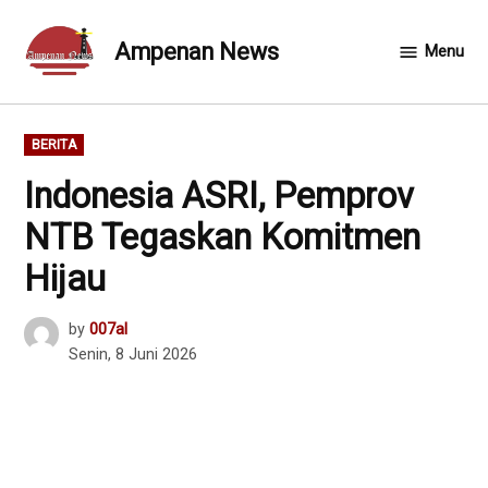
Skip
to
Ampenan News
Menu
content
POSTED
BERITA
IN
Indonesia ASRI, Pemprov
NTB Tegaskan Komitmen
Hijau
by
007al
Senin, 8 Juni 2026