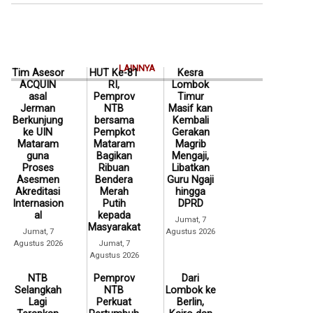
LAINNYA
Tim Asesor
HUT Ke-81
Kesra
ACQUIN
RI,
Lombok
asal
Pemprov
Timur
Jerman
NTB
Masif kan
Berkunjung
bersama
Kembali
ke UIN
Pempkot
Gerakan
Mataram
Mataram
Magrib
guna
Bagikan
Mengaji,
Proses
Ribuan
Libatkan
Asesmen
Bendera
Guru Ngaji
Akreditasi
Merah
hingga
Internasion
Putih
DPRD
al
kepada
Jumat, 7
Masyarakat
Jumat, 7
Agustus 2026
Agustus 2026
Jumat, 7
Agustus 2026
NTB
Pemprov
Dari
Selangkah
NTB
Lombok ke
Lagi
Perkuat
Berlin,