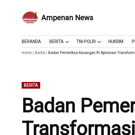
Skip
to
Ampenan News
Berita dan Info
content
BERANDA
BERITA
TNI-POLRI
HUKRIM
P
Open
Open
Home
/
Berita
/
Badan Pemeriksa Keuangan RI Apresiasi Transform
dropdown
dropdown
menu
menu
POSTED
BERITA
IN
Badan Pemeri
Transformasi