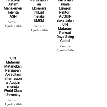
Terapkan
Pertumbuh
Kairo dan
Sistem
an
Kuala
Manajemen
Ekonomi
Lumpur
Talenta
Inklusif
Rektor :
ASN
melalui
ACQUIN
UMKM
Buka Jalan
Kamis, 6
UIN
Agustus 2026
Kamis, 6
Mataram
Agustus 2026
Perkuat
Daya Saing
Global
Kamis, 6
Agustus 2026
UIN
Mataram
Matangkan
Persiapan
Akreditasi
Internasion
al Acquin
menuju
World Class
University
Kamis, 6
Agustus 2026