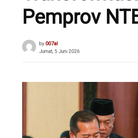
Pemprov NT
by
007al
Jumat, 5 Juni 2026