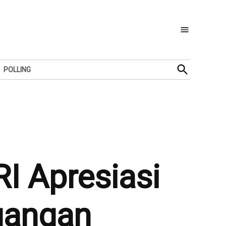
Open
POLLING
Search
I Apresiasi
uangan