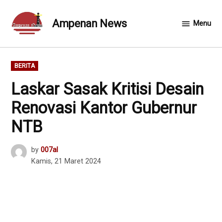
Skip
to
Ampenan News
Menu
content
POSTED
BERITA
IN
Laskar Sasak Kritisi Desain
Renovasi Kantor Gubernur
NTB
by
007al
Kamis, 21 Maret 2024