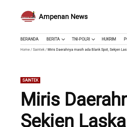
Skip
to
Ampenan News
Berita dan Info
content
BERANDA
BERITA
TNI-POLRI
HUKRIM
P
Open
Open
Home
/
Saintek
/
Miris Daerahnya masih ada Blank Spot, Sekjen La
dropdown
dropdown
menu
menu
POSTED
SAINTEK
IN
Miris Daerah
Sekjen Laska