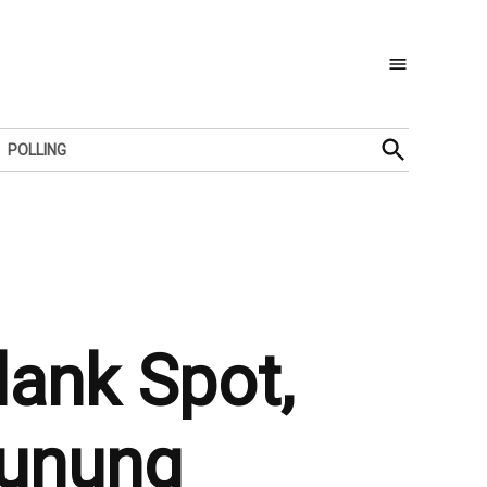
Open
POLLING
Search
lank Spot,
Gunung