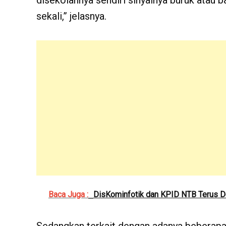
disekolahnya sendiri sinyalnya buruk atau b
sekali,” jelasnya.
Baca Juga :
DisKominfotik dan KPID NTB Terus Do