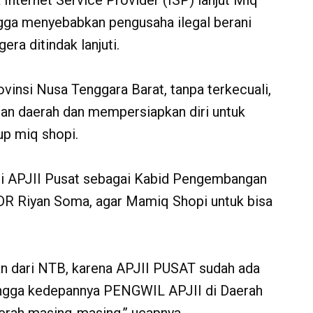
Internet Service Provider (ISP) lanjut Miq
ngga menyebabkan pengusaha ilegal berani
era ditindak lanjuti.
vinsi Nusa Tenggara Barat, tanpa terkecuali,
an daerah dan mempersiapkan diri untuk
p miq shopi.
i APJII Pusat sebagai Kabid Pengembangan
 DR Riyan Soma, agar Mamiq Shopi untuk bisa
an dari NTB, karena APJII PUSAT sudah ada
ngga kedepannya PENGWIL APJII di Daerah