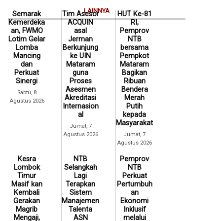
LAINNYA
Semarak
Tim Asesor
HUT Ke-81
Kemerdeka
ACQUIN
RI,
an, FWMO
asal
Pemprov
Lotim Gelar
Jerman
NTB
Lomba
Berkunjung
bersama
Mancing
ke UIN
Pempkot
dan
Mataram
Mataram
Perkuat
guna
Bagikan
Sinergi
Proses
Ribuan
Asesmen
Bendera
Sabtu, 8
Akreditasi
Merah
Agustus 2026
Internasion
Putih
al
kepada
Masyarakat
Jumat, 7
Agustus 2026
Jumat, 7
Agustus 2026
Kesra
NTB
Pemprov
Lombok
Selangkah
NTB
Timur
Lagi
Perkuat
Masif kan
Terapkan
Pertumbuh
Kembali
Sistem
an
Gerakan
Manajemen
Ekonomi
Magrib
Talenta
Inklusif
Mengaji,
ASN
melalui