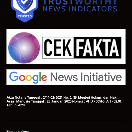
Akta Notaris Tanggal : 2/11-02/2021 No. 2. SK Menteri Hukum dan Hak
Asasi Manusia Tanggal : 28 Januari 2020 Nomor : AHU - 00565. AH - 02.01,
Tahun 2020
Tentang Kami