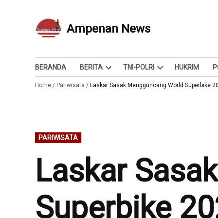
Skip
to
Ampenan News
Berita dan Info
content
BERANDA
BERITA
TNI-POLRI
HUKRIM
P
Open
Open
Home
/
Pariwisata
/
Laskar Sasak Mengguncang World Superbike 202
dropdown
dropdown
menu
menu
POSTED
PARIWISATA
IN
Laskar Sasa
Superbike 20