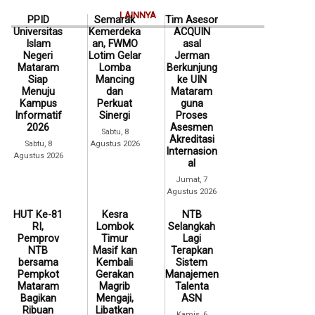
LAINNYA
PPID
Semarak
Tim Asesor
Universitas
Kemerdeka
ACQUIN
Islam
an, FWMO
asal
Negeri
Lotim Gelar
Jerman
Mataram
Lomba
Berkunjung
Siap
Mancing
ke UIN
Menuju
dan
Mataram
Kampus
Perkuat
guna
Informatif
Sinergi
Proses
2026
Asesmen
Sabtu, 8
Akreditasi
Sabtu, 8
Agustus 2026
Internasion
Agustus 2026
al
Jumat, 7
Agustus 2026
HUT Ke-81
Kesra
NTB
RI,
Lombok
Selangkah
Pemprov
Timur
Lagi
NTB
Masif kan
Terapkan
bersama
Kembali
Sistem
Pempkot
Gerakan
Manajemen
Mataram
Magrib
Talenta
Bagikan
Mengaji,
ASN
Ribuan
Libatkan
Kamis, 6