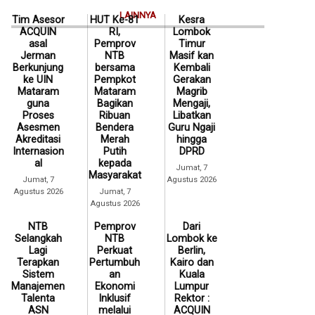
LAINNYA
Tim Asesor
HUT Ke-81
Kesra
ACQUIN
RI,
Lombok
asal
Pemprov
Timur
Jerman
NTB
Masif kan
Berkunjung
bersama
Kembali
ke UIN
Pempkot
Gerakan
Mataram
Mataram
Magrib
guna
Bagikan
Mengaji,
Proses
Ribuan
Libatkan
Asesmen
Bendera
Guru Ngaji
Akreditasi
Merah
hingga
Internasion
Putih
DPRD
al
kepada
Jumat, 7
Masyarakat
Jumat, 7
Agustus 2026
Agustus 2026
Jumat, 7
Agustus 2026
NTB
Pemprov
Dari
Selangkah
NTB
Lombok ke
Lagi
Perkuat
Berlin,
Terapkan
Pertumbuh
Kairo dan
Sistem
an
Kuala
Manajemen
Ekonomi
Lumpur
Talenta
Inklusif
Rektor :
ASN
melalui
ACQUIN