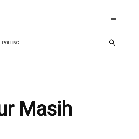
Open
POLLING
Search
ur Masih