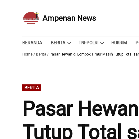
Skip
to
Ampenan News
Berita dan Info
content
BERANDA
BERITA
TNI-POLRI
HUKRIM
P
Open
Open
Home
/
Berita
/
Pasar Hewan di Lombok Timur Masih Tutup Total s
dropdown
dropdown
menu
menu
POSTED
BERITA
IN
Pasar Hewan
Tutup Total 