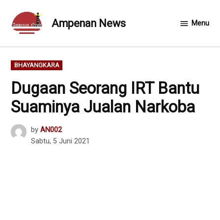
Skip
to
Ampenan News
Menu
content
POSTED
BHAYANGKARA
IN
Dugaan Seorang IRT Bantu
Suaminya Jualan Narkoba
by
AN002
Sabtu, 5 Juni 2021