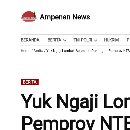
Skip
to
Ampenan News
Berita dan Info
content
BERANDA
BERITA
TNI-POLRI
HUKRIM
P
Open
Open
Home
/
Berita
/
Yuk Ngaji Lombok Apresiasi Dukungan Pemprov NT
dropdown
dropdown
menu
menu
POSTED
BERITA
IN
Yuk Ngaji Lo
Pemprov NTB