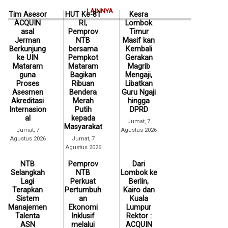
LAINNYA
Tim Asesor
HUT Ke-81
Kesra
ACQUIN
RI,
Lombok
asal
Pemprov
Timur
Jerman
NTB
Masif kan
Berkunjung
bersama
Kembali
ke UIN
Pempkot
Gerakan
Mataram
Mataram
Magrib
guna
Bagikan
Mengaji,
Proses
Ribuan
Libatkan
Asesmen
Bendera
Guru Ngaji
Akreditasi
Merah
hingga
Internasion
Putih
DPRD
al
kepada
Jumat, 7
Masyarakat
Jumat, 7
Agustus 2026
Agustus 2026
Jumat, 7
Agustus 2026
NTB
Pemprov
Dari
Selangkah
NTB
Lombok ke
Lagi
Perkuat
Berlin,
Terapkan
Pertumbuh
Kairo dan
Sistem
an
Kuala
Manajemen
Ekonomi
Lumpur
Talenta
Inklusif
Rektor :
ASN
melalui
ACQUIN