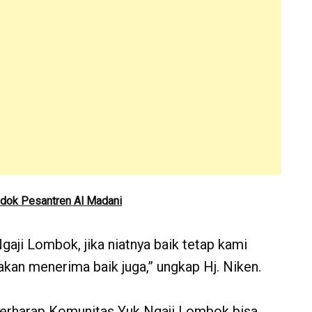
ndok Pesantren Al Madani
gaji Lombok, jika niatnya baik tetap kami
akan menerima baik juga,” ungkap Hj. Niken.
berharap Komunitas Yuk Ngaji Lombok bisa