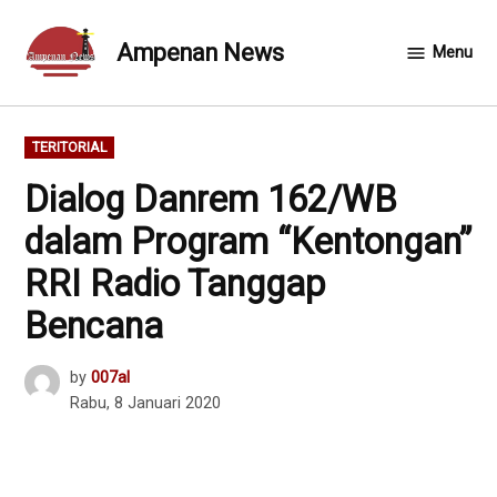
Skip
to
Ampenan News
Menu
content
POSTED
TERITORIAL
IN
Dialog Danrem 162/WB
dalam Program “Kentongan”
RRI Radio Tanggap
Bencana
by
007al
Rabu, 8 Januari 2020