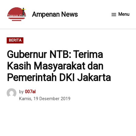
Skip
to
Ampenan News
Menu
content
POSTED
BERITA
IN
Gubernur NTB: Terima
Kasih Masyarakat dan
Pemerintah DKI Jakarta
by
007al
Kamis, 19 Desember 2019