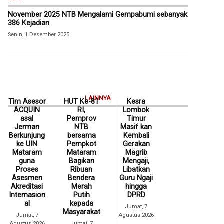
November 2025 NTB Mengalami Gempabumi sebanyak
386 Kejadian
Senin, 1 Desember 2025
LAINNYA
Tim Asesor
HUT Ke-81
Kesra
ACQUIN
RI,
Lombok
asal
Pemprov
Timur
Jerman
NTB
Masif kan
Berkunjung
bersama
Kembali
ke UIN
Pempkot
Gerakan
Mataram
Mataram
Magrib
guna
Bagikan
Mengaji,
Proses
Ribuan
Libatkan
Asesmen
Bendera
Guru Ngaji
Akreditasi
Merah
hingga
Internasion
Putih
DPRD
al
kepada
Jumat, 7
Masyarakat
Jumat, 7
Agustus 2026
Agustus 2026
Jumat, 7