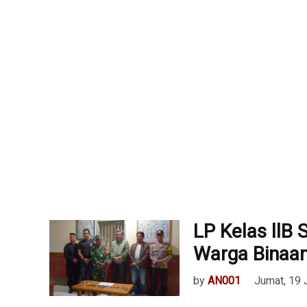
LP Kelas llB 
Warga Binaa
by
AN001
Jumat, 19 