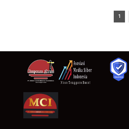
Paginasi
1
pos