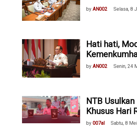
by
AN002
Selasa, 8 
Hati hati, M
Kemenkumh
by
AN002
Senin, 24 
NTB Usulkan 
Khusus Hari Ra
by
007al
Sabtu, 8 Me