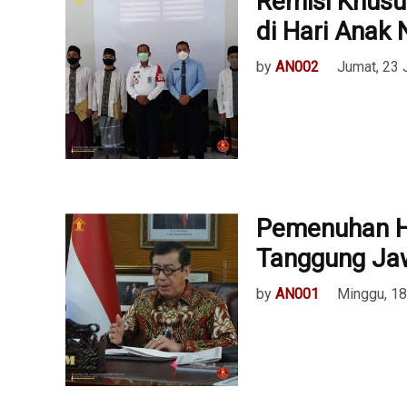
Remisi Khusu
di Hari Anak 
by
AN002
Jumat, 23 
Pemenuhan H
Tanggung Ja
by
AN001
Minggu, 18