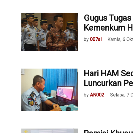
Gugus Tugas 
Kemenkum H
by
007al
Kamis, 6 Ok
Hari HAM Sed
Luncurkan P
by
AN002
Selasa, 7