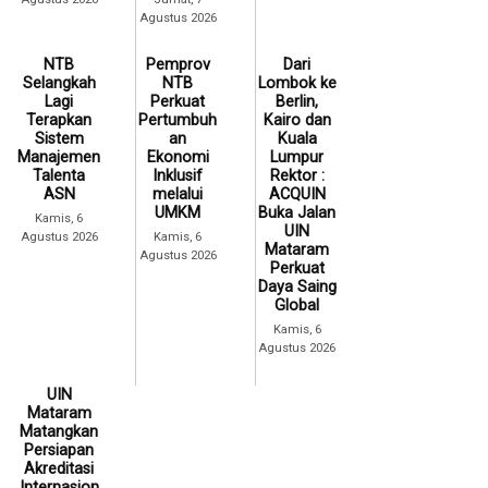
Agustus 2026
NTB
Pemprov
Dari
Selangkah
NTB
Lombok ke
Lagi
Perkuat
Berlin,
Terapkan
Pertumbuh
Kairo dan
Sistem
an
Kuala
Manajemen
Ekonomi
Lumpur
Talenta
Inklusif
Rektor :
ASN
melalui
ACQUIN
UMKM
Buka Jalan
Kamis, 6
UIN
Agustus 2026
Kamis, 6
Mataram
Agustus 2026
Perkuat
Daya Saing
Global
Kamis, 6
Agustus 2026
UIN
Mataram
Matangkan
Persiapan
Akreditasi
Internasion