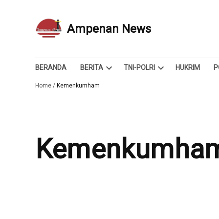
Skip
to
Ampenan News
Berita dan Info
content
BERANDA
BERITA
TNI-POLRI
HUKRIM
P
Open
Open
Home
/
Kemenkumham
dropdown
dropdown
menu
menu
Kemenkumha