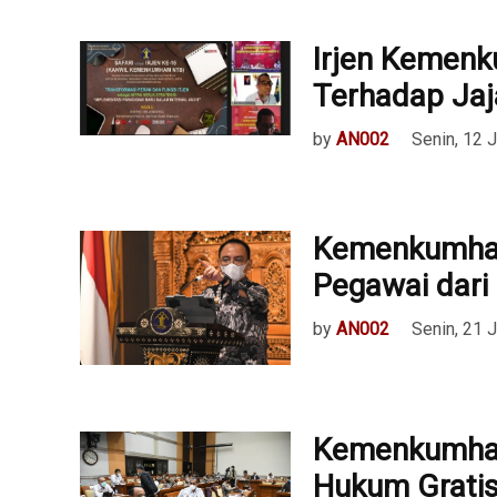
Irjen Kemen
Terhadap Jaj
by
AN002
Senin, 12 J
Kemenkumha
Pegawai dari
by
AN002
Senin, 21 
Kemenkumham
Hukum Gratis