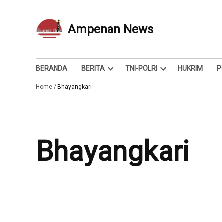
Skip
to
Ampenan News
Berita dan Info
content
BERANDA
BERITA
TNI-POLRI
HUKRIM
P
Open
Open
Home
/
Bhayangkari
dropdown
dropdown
menu
menu
Bhayangkari