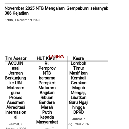
November 2025 NTB Mengalami Gempabumi sebanyak
386 Kejadian
Senin, 1 Desember 2025
LAINNYA
Tim Asesor
HUT Ke-81
Kesra
ACQUIN
RI,
Lombok
asal
Pemprov
Timur
Jerman
NTB
Masif kan
Berkunjung
bersama
Kembali
ke UIN
Pempkot
Gerakan
Mataram
Mataram
Magrib
guna
Bagikan
Mengaji,
Proses
Ribuan
Libatkan
Asesmen
Bendera
Guru Ngaji
Akreditasi
Merah
hingga
Internasion
Putih
DPRD
al
kepada
Jumat, 7
Masyarakat
Jumat, 7
Agustus 2026
Agustus 2026
Jumat, 7