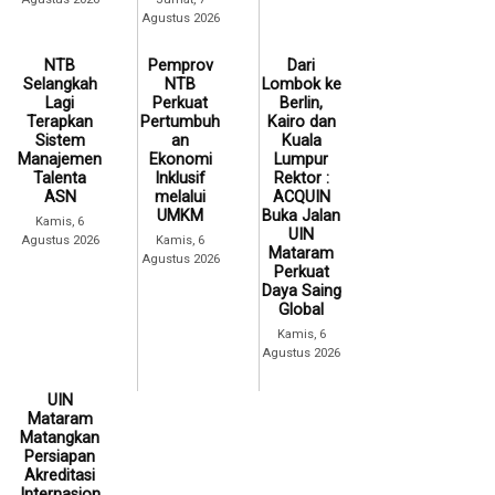
Agustus 2026
NTB
Pemprov
Dari
Selangkah
NTB
Lombok ke
Lagi
Perkuat
Berlin,
Terapkan
Pertumbuh
Kairo dan
Sistem
an
Kuala
Manajemen
Ekonomi
Lumpur
Talenta
Inklusif
Rektor :
ASN
melalui
ACQUIN
UMKM
Buka Jalan
Kamis, 6
UIN
Agustus 2026
Kamis, 6
Mataram
Agustus 2026
Perkuat
Daya Saing
Global
Kamis, 6
Agustus 2026
UIN
Mataram
Matangkan
Persiapan
Akreditasi
Internasion