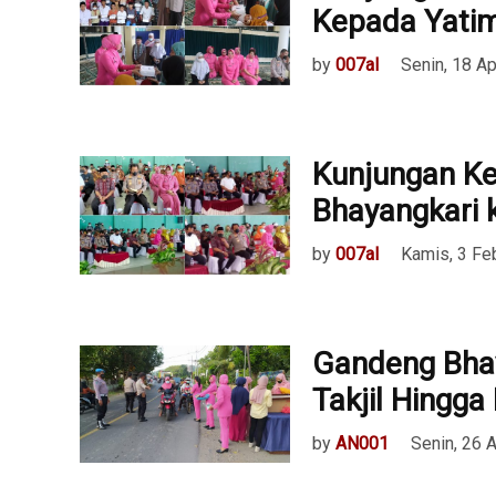
Kepada Yatim
by
007al
Senin, 18 Ap
Kunjungan Ke
Bhayangkari 
by
007al
Kamis, 3 Fe
Gandeng Bhay
Takjil Hingga
by
AN001
Senin, 26 A