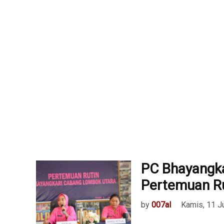
PC Bhayangk
Pertemuan Ru
by
007al
Kamis, 11 J