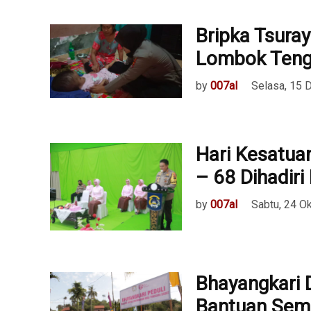
Bripka Tsuray
Lombok Ten
by
007al
Selasa, 15
Hari Kesatua
– 68 Dihadir
by
007al
Sabtu, 24 O
Bhayangkari
Bantuan Sem