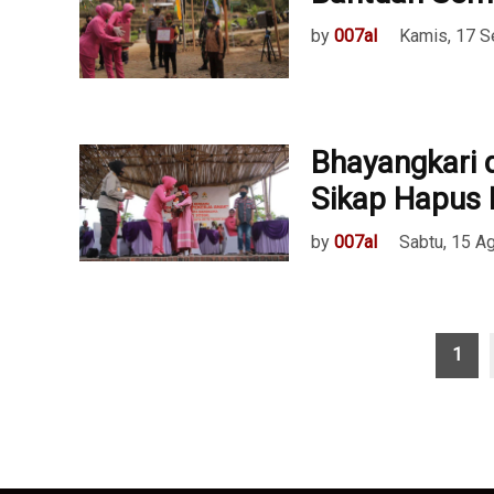
by
007al
Kamis, 17 
Bhayangkari 
Sikap Hapus 
by
007al
Sabtu, 15 A
Paginasi
1
pos