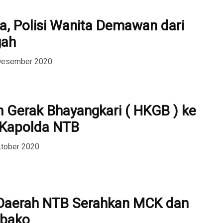
a, Polisi Wanita Demawan dari
gah
 Desember 2020
n Gerak Bhayangkari ( HKGB ) ke
i Kapolda NTB
ktober 2020
 Daerah NTB Serahkan MCK dan
bako