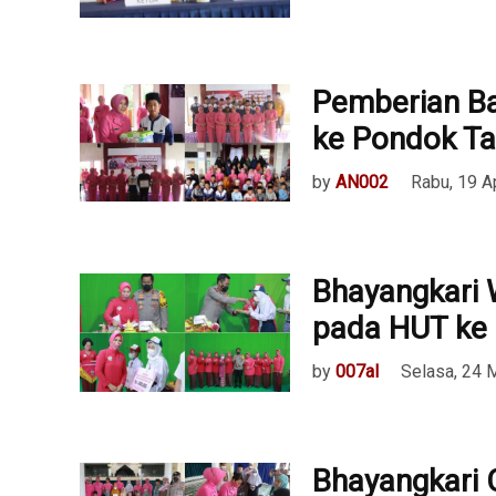
Pemberian Ba
ke Pondok Ta
by
AN002
Rabu, 19 A
Bhayangkari 
pada HUT ke
by
007al
Selasa, 24 
Bhayangkari 