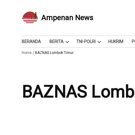
Skip
to
Ampenan News
Berita dan Info
content
BERANDA
BERITA
TNI-POLRI
HUKRIM
P
Open
Open
Home
/
BAZNAS Lombok Timur
dropdown
dropdown
menu
menu
BAZNAS Lomb