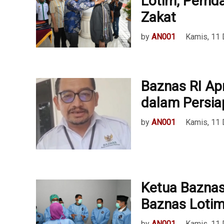
Lotim, Pemda
Zakat
by
AN001
Kamis, 11
Baznas RI Ap
dalam Persia
by
AN001
Kamis, 11
Ketua Baznas
Baznas Lotim
by
AN001
Kamis, 11