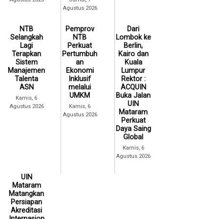
Agustus 2026
NTB
Pemprov
Dari
Selangkah
NTB
Lombok ke
Lagi
Perkuat
Berlin,
Terapkan
Pertumbuh
Kairo dan
Sistem
an
Kuala
Manajemen
Ekonomi
Lumpur
Talenta
Inklusif
Rektor :
ASN
melalui
ACQUIN
UMKM
Buka Jalan
Kamis, 6
UIN
Agustus 2026
Kamis, 6
Mataram
Agustus 2026
Perkuat
Daya Saing
Global
Kamis, 6
Agustus 2026
UIN
Mataram
Matangkan
Persiapan
Akreditasi
Internasion