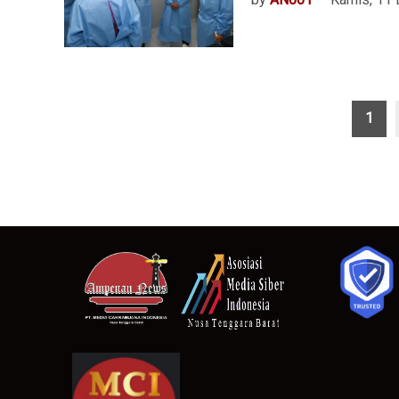
Paginasi
1
pos