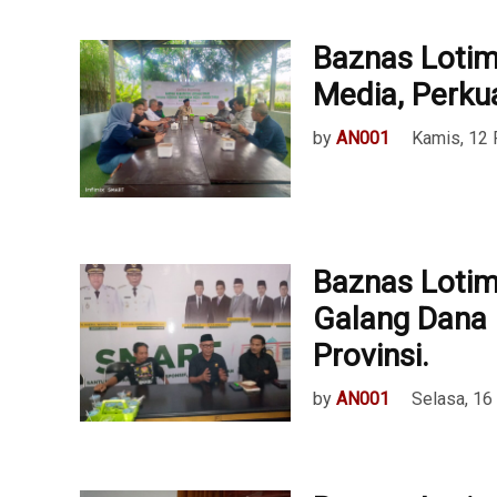
Baznas Lotim
Media, Perku
by
AN001
Kamis, 12 
Baznas Loti
Galang Dana 
Provinsi.
by
AN001
Selasa, 1