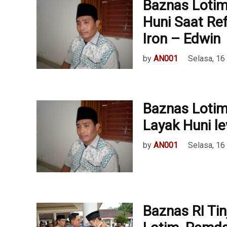
Baznas Loti
Huni Saat Re
Iron – Edwin
by
AN001
Selasa, 1
Baznas Loti
Layak Huni l
by
AN001
Selasa, 1
Baznas RI Ti