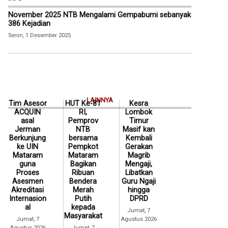
November 2025 NTB Mengalami Gempabumi sebanyak
386 Kejadian
Senin, 1 Desember 2025
LAINNYA
Tim Asesor
HUT Ke-81
Kesra
ACQUIN
RI,
Lombok
asal
Pemprov
Timur
Jerman
NTB
Masif kan
Berkunjung
bersama
Kembali
ke UIN
Pempkot
Gerakan
Mataram
Mataram
Magrib
guna
Bagikan
Mengaji,
Proses
Ribuan
Libatkan
Asesmen
Bendera
Guru Ngaji
Akreditasi
Merah
hingga
Internasion
Putih
DPRD
al
kepada
Jumat, 7
Masyarakat
Jumat, 7
Agustus 2026
Agustus 2026
Jumat, 7