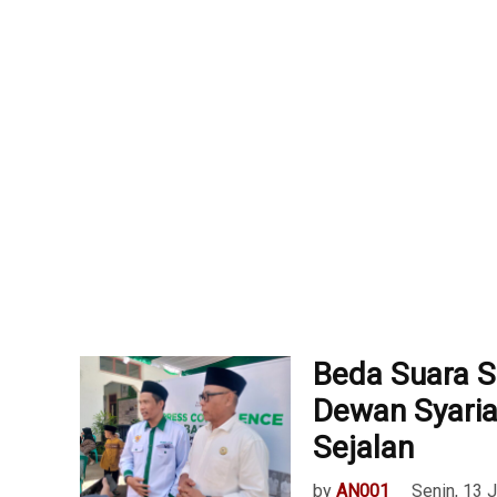
Beda Suara S
Dewan Syari
Sejalan
by
AN001
Senin, 13 J