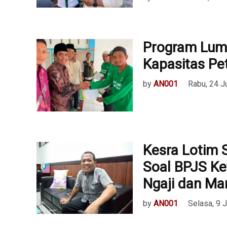
Program Lum
Kapasitas Pet
by
AN001
Rabu, 24 J
Kesra Lotim 
Soal BPJS Ke
Ngaji dan Ma
by
AN001
Selasa, 9 