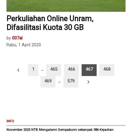
Perkuliahan Online Unram,
Difasilitasi Kuota 30 GB
by
007al
Rabu, 1 April 2020
Paginasi
1
…
465
466
467
468
pos
469
…
579
INFO
November 2025 NTB Mengalami Gempabumi sebanyak 386 Kejadian