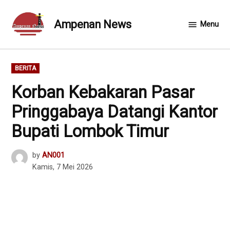
Skip
to
Ampenan News
Menu
content
POSTED
BERITA
IN
Korban Kebakaran Pasar
Pringgabaya Datangi Kantor
Bupati Lombok Timur
by
AN001
Kamis, 7 Mei 2026