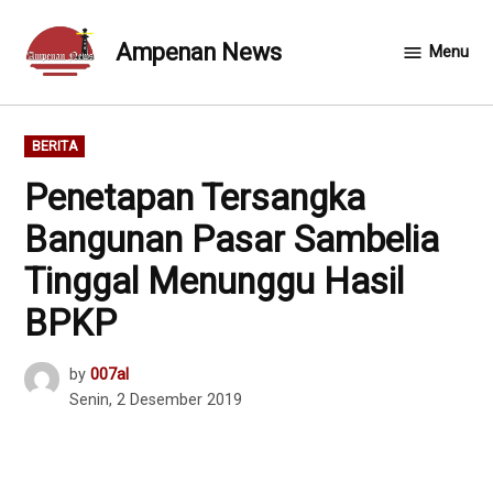
Skip
to
Ampenan News
Menu
content
POSTED
BERITA
IN
Penetapan Tersangka
Bangunan Pasar Sambelia
Tinggal Menunggu Hasil
BPKP
by
007al
Senin, 2 Desember 2019