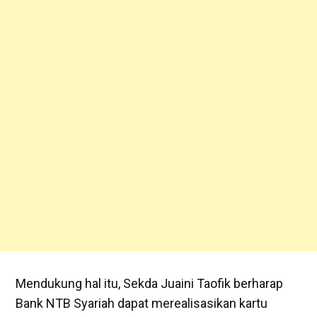
‎Mendukung hal itu, Sekda Juaini Taofik berharap
Bank NTB Syariah dapat merealisasikan kartu