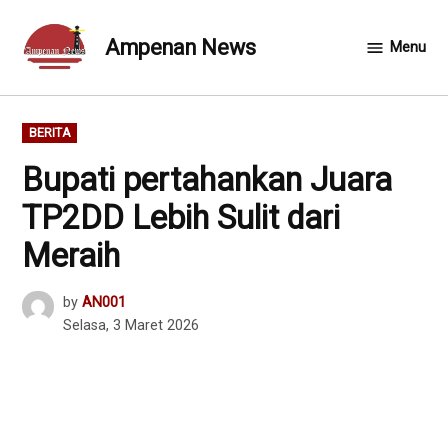
Skip
to
Ampenan News
Menu
content
POSTED
BERITA
IN
Bupati pertahankan Juara
TP2DD Lebih Sulit dari
Meraih
by
AN001
Selasa, 3 Maret 2026