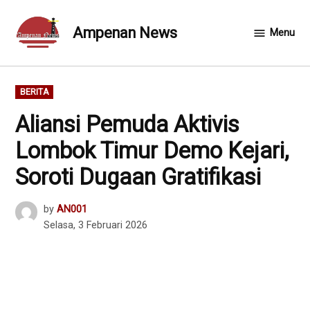
Skip
to
Ampenan News
Menu
content
POSTED
BERITA
IN
Aliansi Pemuda Aktivis
Lombok Timur Demo Kejari,
Soroti Dugaan Gratifikasi
by
AN001
Selasa, 3 Februari 2026