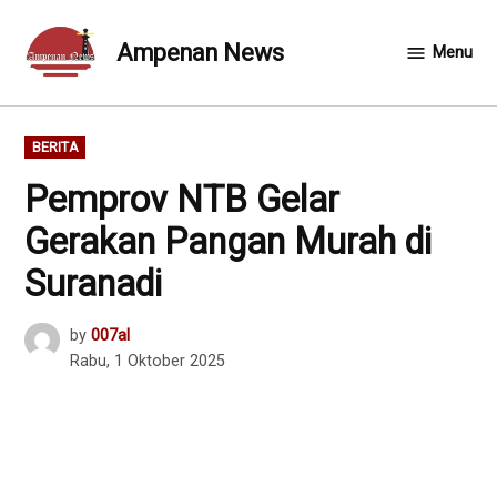
Skip
to
Ampenan News
Menu
content
POSTED
BERITA
IN
Pemprov NTB Gelar
Gerakan Pangan Murah di
Suranadi
by
007al
Rabu, 1 Oktober 2025