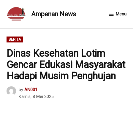
Skip
to
Ampenan News
Menu
content
POSTED
BERITA
IN
Dinas Kesehatan Lotim
Gencar Edukasi Masyarakat
Hadapi Musim Penghujan
by
AN001
Kamis, 8 Mei 2025