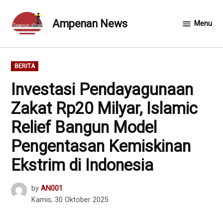
Skip
to
Ampenan News
Menu
content
POSTED
BERITA
IN
Investasi Pendayagunaan
Zakat Rp20 Milyar, Islamic
Relief Bangun Model
Pengentasan Kemiskinan
Ekstrim di Indonesia
by
AN001
Kamis, 30 Oktober 2025