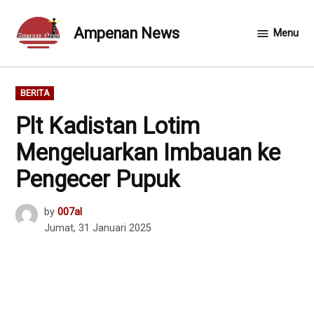
Skip
to
Ampenan News
Menu
content
POSTED
BERITA
IN
Plt Kadistan Lotim
Mengeluarkan Imbauan ke
Pengecer Pupuk
by
007al
Jumat, 31 Januari 2025