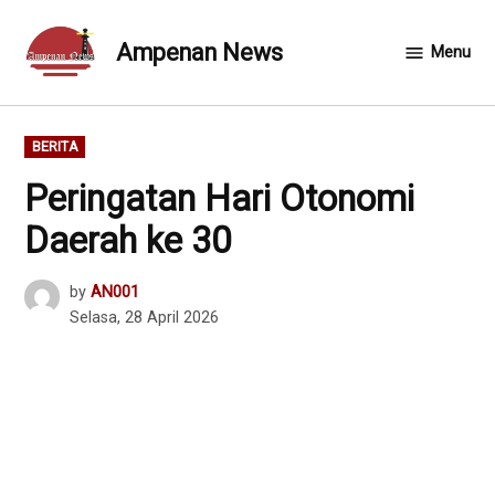
Skip
to
Ampenan News
Menu
content
POSTED
BERITA
IN
Peringatan Hari Otonomi
Daerah ke 30
by
AN001
Selasa, 28 April 2026