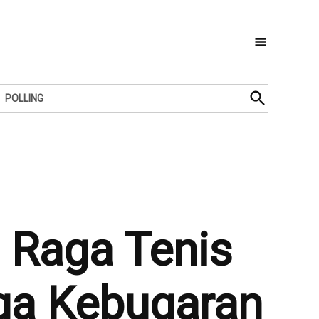
Open
POLLING
Search
 Raga Tenis
ga Kebugaran