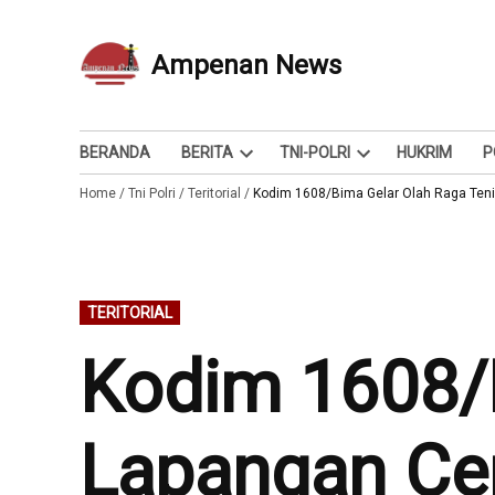
Skip
to
Ampenan News
Berita dan Info
content
BERANDA
BERITA
TNI-POLRI
HUKRIM
P
Open
Open
Home
/
Tni Polri
/
Teritorial
/
dropdown
Kodim 1608/Bima Gelar Olah Raga Teni
dropdown
menu
menu
POSTED
TERITORIAL
IN
Kodim 1608/B
Lapangan Ce