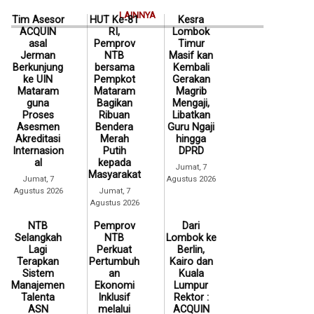
LAINNYA
Tim Asesor
HUT Ke-81
Kesra
ACQUIN
RI,
Lombok
asal
Pemprov
Timur
Jerman
NTB
Masif kan
Berkunjung
bersama
Kembali
ke UIN
Pempkot
Gerakan
Mataram
Mataram
Magrib
guna
Bagikan
Mengaji,
Proses
Ribuan
Libatkan
Asesmen
Bendera
Guru Ngaji
Akreditasi
Merah
hingga
Internasion
Putih
DPRD
al
kepada
Jumat, 7
Masyarakat
Jumat, 7
Agustus 2026
Agustus 2026
Jumat, 7
Agustus 2026
NTB
Pemprov
Dari
Selangkah
NTB
Lombok ke
Lagi
Perkuat
Berlin,
Terapkan
Pertumbuh
Kairo dan
Sistem
an
Kuala
Manajemen
Ekonomi
Lumpur
Talenta
Inklusif
Rektor :
ASN
melalui
ACQUIN