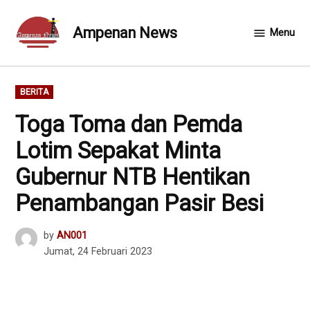
Skip
to
Ampenan News
Menu
content
POSTED
BERITA
IN
Toga Toma dan Pemda
Lotim Sepakat Minta
Gubernur NTB Hentikan
Penambangan Pasir Besi
by
AN001
Jumat, 24 Februari 2023