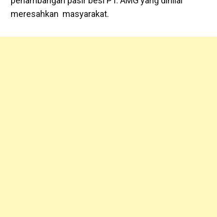
penambangan pasir besi PT. AMG yang dinilai
meresahkan masyarakat.