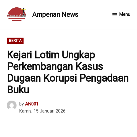
Skip
to
Ampenan News
Menu
content
POSTED
BERITA
IN
Kejari Lotim Ungkap
Perkembangan Kasus
Dugaan Korupsi Pengadaan
Buku
by
AN001
Kamis, 15 Januari 2026