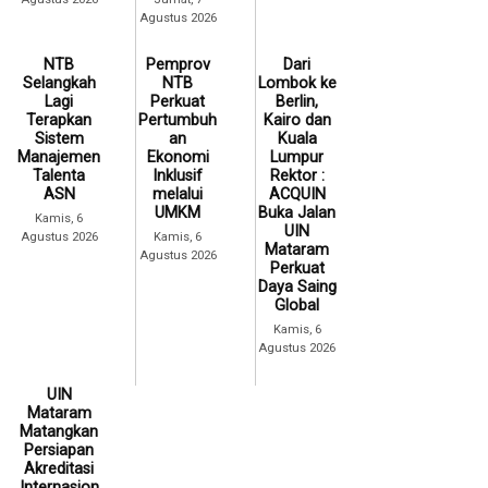
Agustus 2026
NTB
Pemprov
Dari
Selangkah
NTB
Lombok ke
Lagi
Perkuat
Berlin,
Terapkan
Pertumbuh
Kairo dan
Sistem
an
Kuala
Manajemen
Ekonomi
Lumpur
Talenta
Inklusif
Rektor :
ASN
melalui
ACQUIN
UMKM
Buka Jalan
Kamis, 6
UIN
Agustus 2026
Kamis, 6
Mataram
Agustus 2026
Perkuat
Daya Saing
Global
Kamis, 6
Agustus 2026
UIN
Mataram
Matangkan
Persiapan
Akreditasi
Internasion