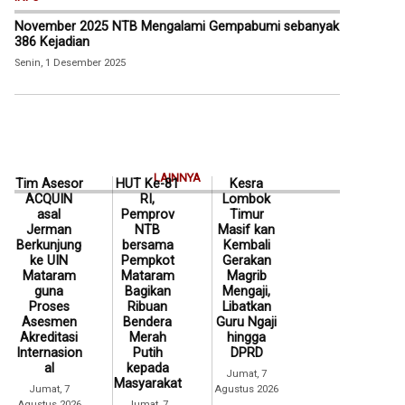
November 2025 NTB Mengalami Gempabumi sebanyak
386 Kejadian
Senin, 1 Desember 2025
LAINNYA
Tim Asesor
HUT Ke-81
Kesra
ACQUIN
RI,
Lombok
asal
Pemprov
Timur
Jerman
NTB
Masif kan
Berkunjung
bersama
Kembali
ke UIN
Pempkot
Gerakan
Mataram
Mataram
Magrib
guna
Bagikan
Mengaji,
Proses
Ribuan
Libatkan
Asesmen
Bendera
Guru Ngaji
Akreditasi
Merah
hingga
Internasion
Putih
DPRD
al
kepada
Jumat, 7
Masyarakat
Jumat, 7
Agustus 2026
Agustus 2026
Jumat, 7