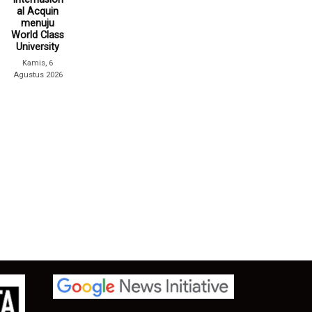
al Acquin
menuju
World Class
University
Kamis, 6
Agustus 2026