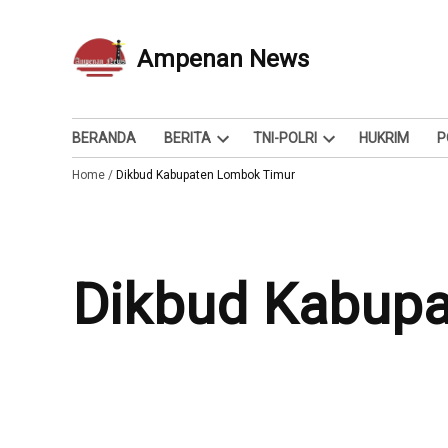
Skip
to
Ampenan News
Berita dan Info
content
BERANDA
BERITA
TNI-POLRI
HUKRIM
P
Open
Open
Home
/
Dikbud Kabupaten Lombok Timur
dropdown
dropdown
menu
menu
Dikbud Kabup