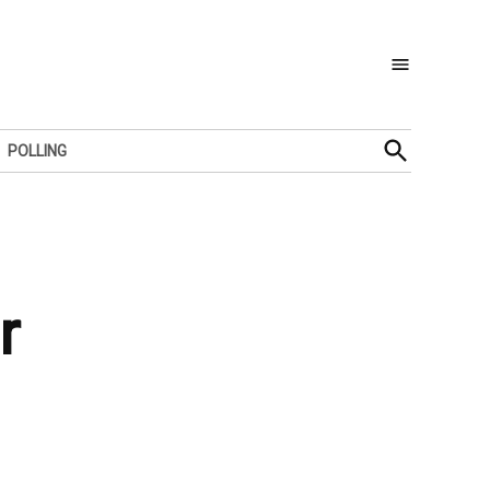
Open
POLLING
Search
r