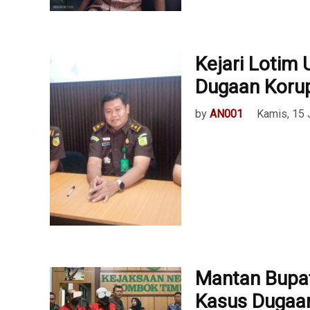
Kejari Lotim
Dugaan Koru
by
AN001
Kamis, 15 
Mantan Bupat
Kasus Dugaa