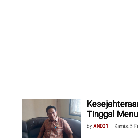
Kesejahteraa
Tinggal Menu
by
AN001
Kamis, 5 F