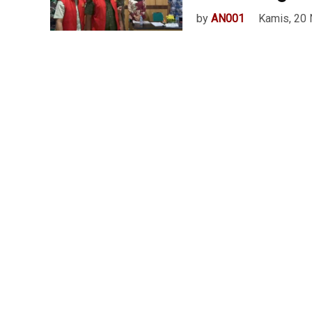
by
AN001
Kamis, 20