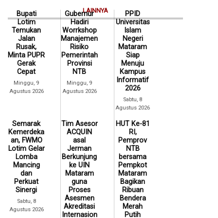
LAINNYA
Bupati
Gubernur
PPID
Lotim
Hadiri
Universitas
Temukan
Worrkshop
Islam
Jalan
Manajemen
Negeri
Rusak,
Risiko
Mataram
Minta PUPR
Pemerintah
Siap
Gerak
Provinsi
Menuju
Cepat
NTB
Kampus
Informatif
Minggu, 9
Minggu, 9
2026
Agustus 2026
Agustus 2026
Sabtu, 8
Agustus 2026
Semarak
Tim Asesor
HUT Ke-81
Kemerdeka
ACQUIN
RI,
an, FWMO
asal
Pemprov
Lotim Gelar
Jerman
NTB
Lomba
Berkunjung
bersama
Mancing
ke UIN
Pempkot
dan
Mataram
Mataram
Perkuat
guna
Bagikan
Sinergi
Proses
Ribuan
Asesmen
Bendera
Sabtu, 8
Akreditasi
Merah
Agustus 2026
Internasion
Putih