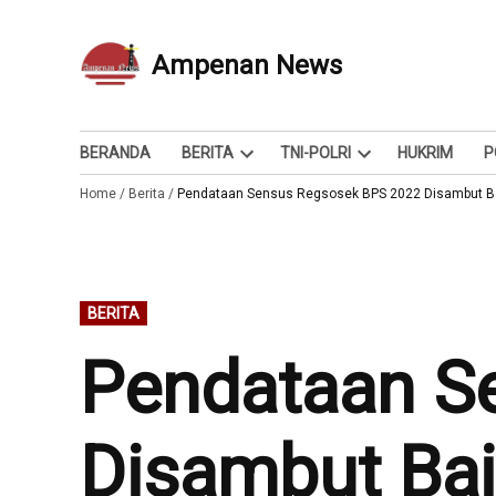
Skip
to
Ampenan News
Berita dan Info
content
BERANDA
BERITA
TNI-POLRI
HUKRIM
P
Open
Open
Home
/
Berita
/
Pendataan Sensus Regsosek BPS 2022 Disambut Ba
dropdown
dropdown
menu
menu
POSTED
BERITA
IN
Pendataan S
Disambut Bai