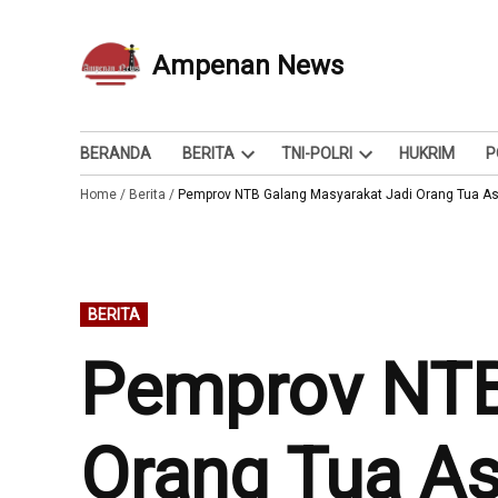
Skip
to
Ampenan News
Berita dan Info
content
BERANDA
BERITA
TNI-POLRI
HUKRIM
P
Open
Open
Home
/
Berita
/
Pemprov NTB Galang Masyarakat Jadi Orang Tua As
dropdown
dropdown
menu
menu
POSTED
BERITA
IN
Pemprov NTB
Orang Tua As