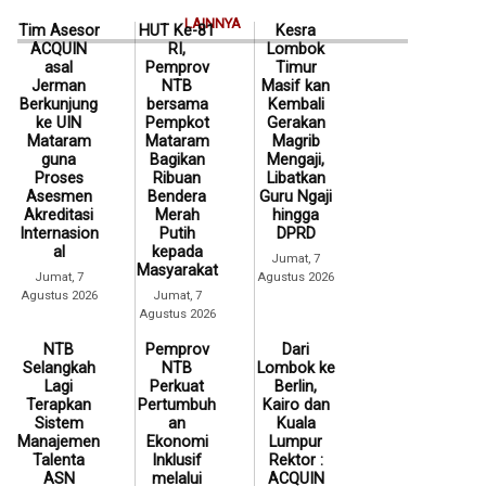
LAINNYA
Tim Asesor
HUT Ke-81
Kesra
ACQUIN
RI,
Lombok
asal
Pemprov
Timur
Jerman
NTB
Masif kan
Berkunjung
bersama
Kembali
ke UIN
Pempkot
Gerakan
Mataram
Mataram
Magrib
guna
Bagikan
Mengaji,
Proses
Ribuan
Libatkan
Asesmen
Bendera
Guru Ngaji
Akreditasi
Merah
hingga
Internasion
Putih
DPRD
al
kepada
Jumat, 7
Masyarakat
Jumat, 7
Agustus 2026
Agustus 2026
Jumat, 7
Agustus 2026
NTB
Pemprov
Dari
Selangkah
NTB
Lombok ke
Lagi
Perkuat
Berlin,
Terapkan
Pertumbuh
Kairo dan
Sistem
an
Kuala
Manajemen
Ekonomi
Lumpur
Talenta
Inklusif
Rektor :
ASN
melalui
ACQUIN