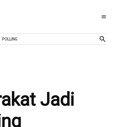
Open
POLLING
Search
akat Jadi
ing